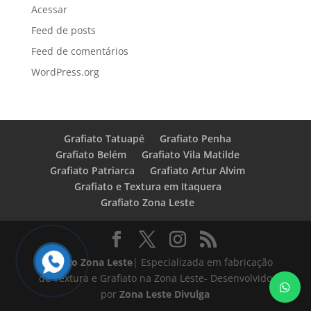
Acessar
Feed de posts
Feed de comentários
WordPress.org
Grafiato Tatuapé
Grafiato Penha
Grafiato Belém
Grafiato Vila Matilde
Grafiato Patriarca
Grafiato Artur Alvim
Grafiato e Textura em Itaquera
Grafiato Zona Leste
Grafiato Zona Leste
| Especializada em fabricação
de Textura e Grafiato na Zona Leste- Desenvolvido
por
Zona Leste Divulga